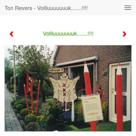
Ton Revers - Vollluuuuuuuk.......!!!!
Tog
navi
Vollluuuuuuuk.......!!!!