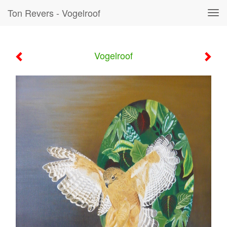
Ton Revers - Vogelroof
Tog
navi
Vogelroof