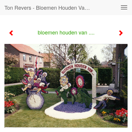
Ton Revers - Bloemen Houden Van ....
Tog
navi
bloemen houden van ....