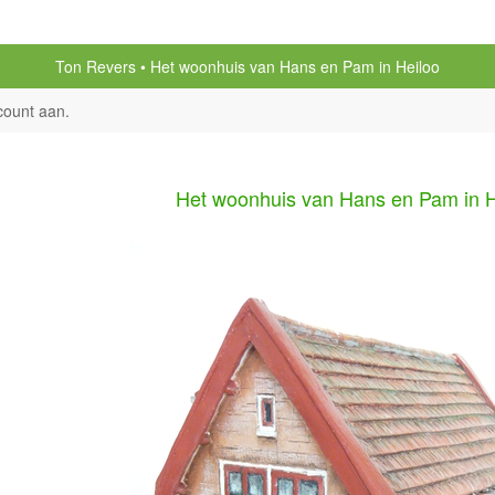
Ton Revers
Het woonhuis van Hans en Pam in Heiloo
count aan
.
Het woonhuis van Hans en Pam in H