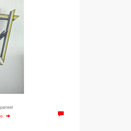
g
 paneel
to