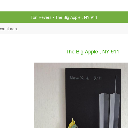
Ton Revers
The Big Apple , NY 911
count aan
.
The Big Apple , NY 911