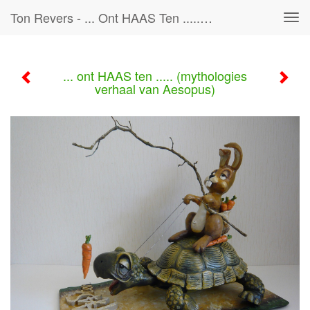
Ton Revers - ... Ont HAAS Ten ..... (mythologies Verhaal Van Aesopus)
Tog
navi
... ont HAAS ten ..... (mythologies
verhaal van Aesopus)