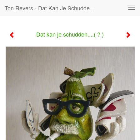
Ton Revers - Dat Kan Je Schudden....( ? )
Tog
navi
Dat kan je schudden....( ? )