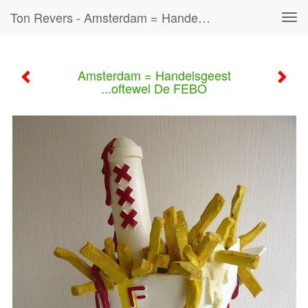
Ton Revers - Amsterdam = Handelsgeest ...oftewel De FEBO
Tog
navi
Amsterdam = Handelsgeest
...oftewel De FEBO