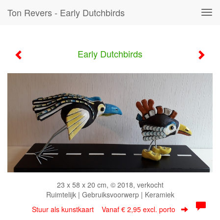
Ton Revers - Early Dutchbirds
Tog
navi
Early Dutchbirds
23 x 58 x 20 cm, © 2018, verkocht
Ruimtelijk | Gebruiksvoorwerp | Keramiek
Stuur als kunstkaart
Vanaf € 2,95 excl. porto