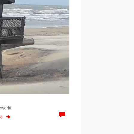
ewerkt
to