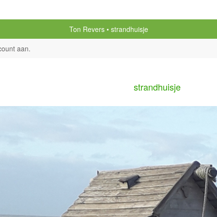
Ton Revers
strandhuisje
count aan
.
strandhuisje