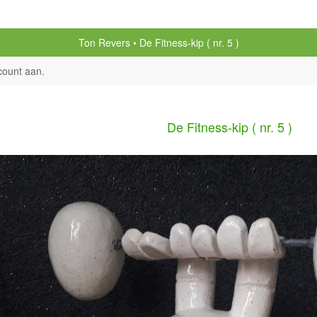
Ton Revers
De Fitness-kip ( nr. 5 )
count aan
.
De Fitness-kip ( nr. 5 )