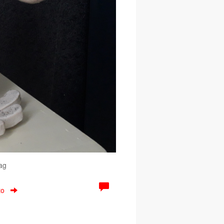
ag
to