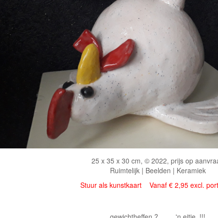
25 x 35 x 30 cm, © 2022, prijs op aanvra
Ruimtelijk | Beelden | Keramiek
Stuur als kunstkaart
Vanaf € 2,95 excl. por
gewichtheffen ? ..... 'n eitje !!!