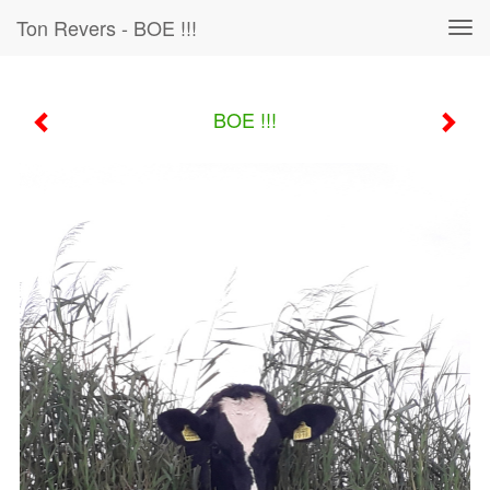
Ton Revers - BOE !!!
Tog
navi
BOE !!!