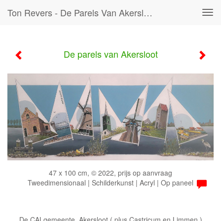
Ton Revers - De Parels Van Akersloot
Tog
navi
De parels van Akersloot
47 x 100 cm, © 2022, prijs op aanvraag
Tweedimensionaal | Schilderkunst | Acryl | Op paneel
De CALgemeente Akersloot ( plus Castricum en Limmen )