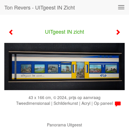
Ton Revers - UITgeest IN Zicht
Tog
navi
UITgeest IN zicht
43 x 166 cm, © 2024, prijs op aanvraag
Tweedimensionaal | Schilderkunst | Acryl | Op paneel
Panorama Uitgeest