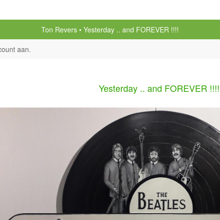
Ton Revers
Yesterday .. and FOREVER !!!!
count aan
.
Yesterday .. and FOREVER !!!!