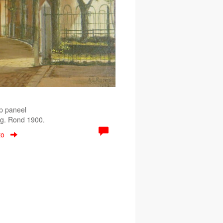
Op paneel
eg. Rond 1900.
to