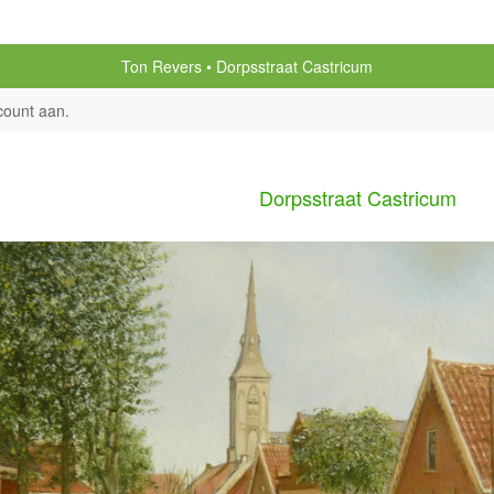
Ton Revers
Dorpsstraat Castricum
count aan
.
Dorpsstraat Castricum