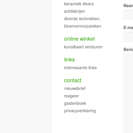
keramiek divers
Naa
schilderijen
diverse technieken.
bloemenmozaïeken
E-ma
online winkel
kunstkaart versturen
Beri
links
interessante links
contact
nieuwsbrief
reageer
gastenboek
privacyverklaring