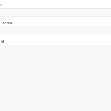
m
iladres
cht